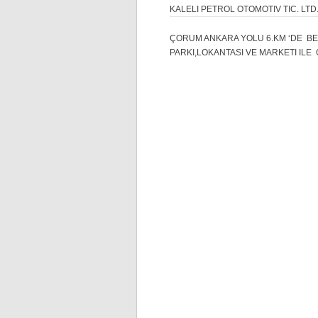
KALELI PETROL OTOMOTIV TIC. LTD.
ÇORUM ANKARA YOLU 6.KM ‘DE BES
PARKI,LOKANTASI VE MARKETI ILE