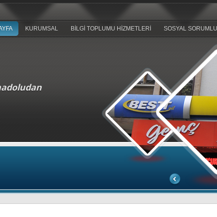
AYFA
KURUMSAL
BİLGİ TOPLUMU HİZMETLERİ
SOSYAL SORUML
nadoludan