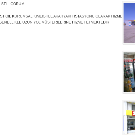
 STI. - ÇORUM
T OIL KURUMSAL KIMLIGI ILE AKARYAKIT ISTASYONU OLARAK HIZMET ETME
 GENELLIKLE UZUN YOL MÜSTERILERINE HIZMET ETMEKTEDIR.